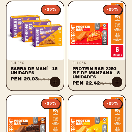
-
25
%
-
25
%
DULCES
DULCES
BARRA DE MANÍ - 15
PROTEIN BAR 225G
UNIDADES
PIE DE MANZANA - 5
UNIDADES
PEN
29.03
PEN
38.70
PEN
22.42
PEN
29.90
-
25
%
-
25
%