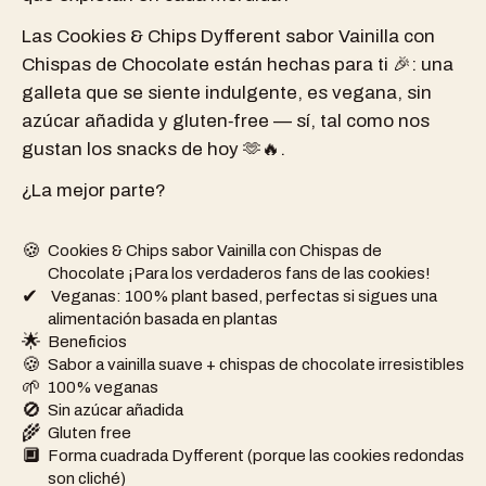
Las Cookies & Chips Dyfferent sabor Vainilla con
Chispas de Chocolate están hechas para ti 🎉: una
galleta que se siente indulgente, es vegana, sin
azúcar añadida y gluten‑free — sí, tal como nos
gustan los snacks de hoy 🫶🔥.
¿La mejor parte?
🍪
Cookies & Chips sabor Vainilla con Chispas de
Chocolate ¡Para los verdaderos fans de las cookies!
✔
️ Veganas: 100% plant based, perfectas si sigues una
alimentación basada en plantas
🌟
Beneficios
🍪
Sabor a vainilla suave + chispas de chocolate irresistibles
🌱
100% veganas
🚫
Sin azúcar añadida
🌾
Gluten free
🔲
Forma cuadrada Dyfferent (porque las cookies redondas
son cliché)