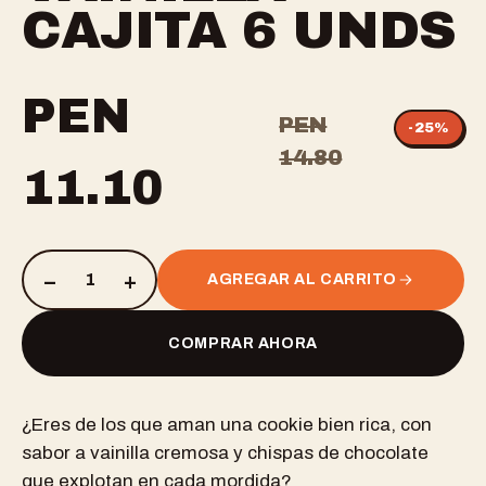
CAJITA 6 UNDS
PEN
PEN
-
25
%
14.80
11.10
–
+
1
AGREGAR AL CARRITO
COMPRAR AHORA
¿Eres de los que aman una cookie bien rica, con
sabor a vainilla cremosa y chispas de chocolate
que explotan en cada mordida?