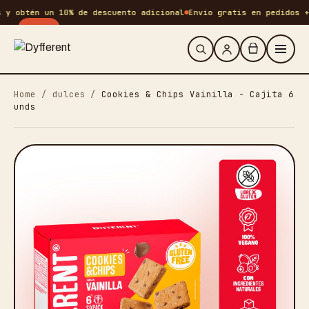
 obtén un 10% de descuento adicional
Envío gratis en pedidos +S/
-
25
%
Home
/
dulces
/
Cookies & Chips Vainilla - Cajita 6
unds