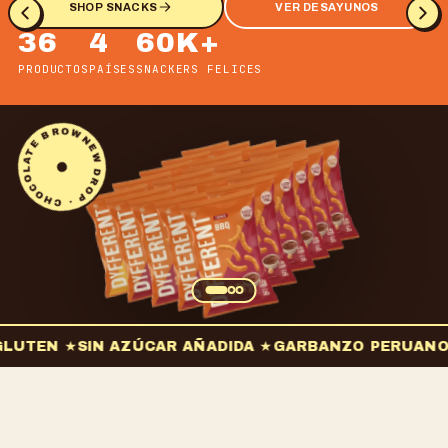
PROBAR EL DROP
VER INGREDIENTES
36
4
60K+
PRODUCTOS
PAÍSES
SNACKERS FELICES
FRESH · OUT · NOW · FRESH · OUT · NOW ·
GLUTEN ★
SIN AZÚCAR AÑADIDA ★
GARBANZO PERUANO