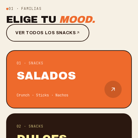
01 · FAMILIAS
ELIGE TU
MOOD.
VER TODOS LOS SNACKS
0
1
· SNACKS
SALADOS
Crunch · Sticks · Nachos
0
2
· SNACKS