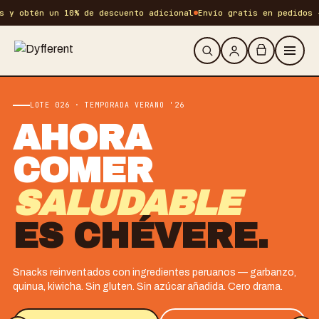
 obtén un 10% de descuento adicional
Envío gratis en pedidos +S/ 
NUEVO DROP · EDICIÓN LIMITADA
BROWNIE
QUE SÍ
PUEDES
COMER.
,
Nuestro cereal de chocolate brownie con quinua andina. 8g d
proteína por porción. Sin azúcar añadida.