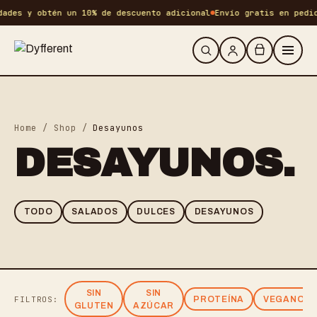
ades y obtén un 10% de descuento adicional
Envío gratis en pedid
Home
/
Shop
/
Desayunos
DESAYUNOS
.
TODO
SALADOS
DULCES
DESAYUNOS
SIN
SIN
FILTROS:
PROTEÍNA
VEGANO
GLUTEN
AZÚCAR