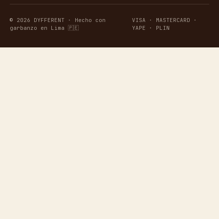
© 2026 DYFFERENT · Hecho con
VISA · MASTERCARD ·
garbanzo en Lima 🇵🇪
YAPE · PLIN