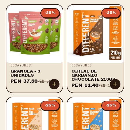
-
25
%
-
25
%
DESAYUNOS
DESAYUNOS
GRANOLA - 3
CEREAL DE
UNIDADES
GARBANZO
CHOCOLATE 210GR
PEN
37.50
PEN
50.00
PEN
11.40
PEN
15.20
-
25
%
-
25
%