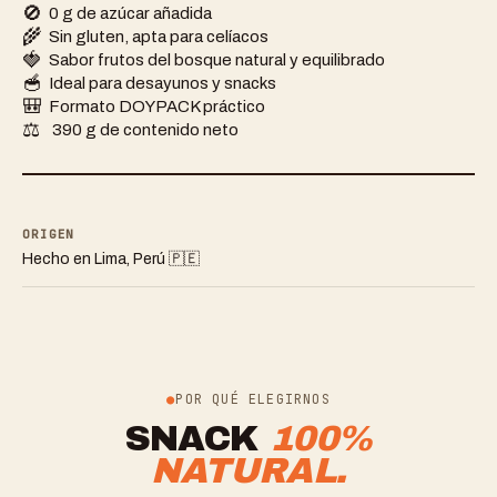
🚫
0 g de azúcar añadida
🌾
Sin gluten, apta para celíacos
🍓
Sabor frutos del bosque natural y equilibrado
🥣
Ideal para desayunos y snacks
🎒
Formato DOYPACK práctico
⚖
️ 390 g de contenido neto
ORIGEN
Hecho en Lima, Perú 🇵🇪
POR QUÉ ELEGIRNOS
SNACK
100%
NATURAL.