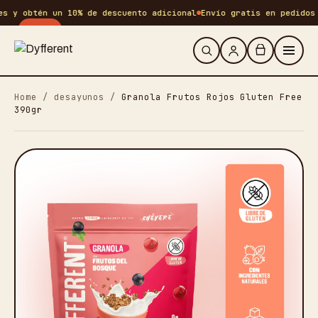
y obtén un 10% de descuento adicional
Envío gratis en pedidos +S
-
25
%
Home
/
desayunos
/
Granola Frutos Rojos Gluten Free
390gr