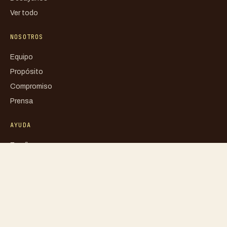
Ver todo
NOSOTROS
Equipo
Propósito
Compromiso
Prensa
AYUDA
Escríbenos
FAQ
Mi cuenta
Blog
Libro de reclamaciones
Política de privacidad