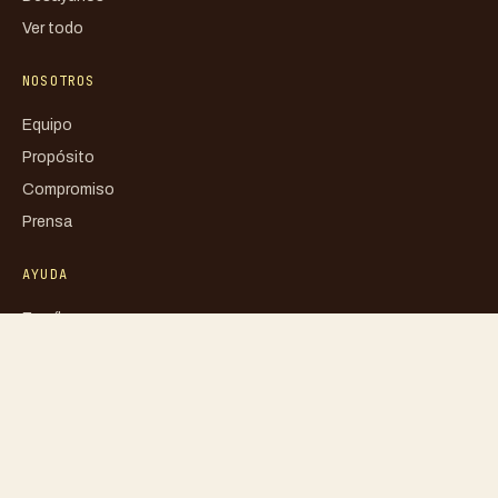
Ver todo
NOSOTROS
Equipo
Propósito
Compromiso
Prensa
AYUDA
Escríbenos
FAQ
Mi cuenta
Blog
Libro de reclamaciones
Política de privacidad