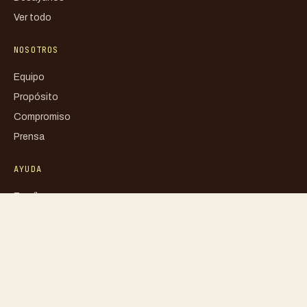
Ver todo
NOSOTROS
Equipo
Propósito
Compromiso
Prensa
AYUDA
Escríbenos
FAQ
Mi cuenta
Blog
Libro de reclamaciones
Política de privacidad