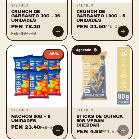
SALADOS
SALADOS
CRUNCH DE
CRUNCH DE
GARBANZO 30G - 36
GARBANZO 100G - 6
UNIDADES
UNIDADES
PEN
78.30
PEN
31.50
PEN
42.00
PEN
104.40
Agotado 😢
-
35
%
SALADOS
SALADOS
NACHOS 90G - 6
STICKS DE QUINUA
UNIDADES
80G VEGAN
CHEDDAR
PEN
23.40
PEN
36.00
PEN
4.88
PEN
6.50