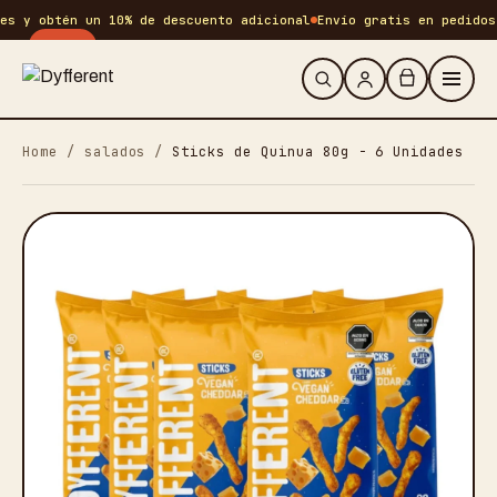
 y obtén un 10% de descuento adicional
Envío gratis en pedidos +S
-
25
%
Home
/
salados
/
Sticks de Quinua 80g - 6 Unidades