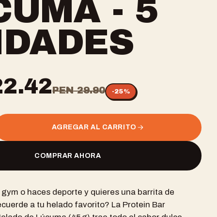
CUMA - 5
IDADES
22.42
PEN
29.90
-
25
%
AGREGAR AL CARRITO
COMPRAR AHORA
 gym o haces deporte y quieres una barrita de
ecuerde a tu helado favorito? La Protein Bar