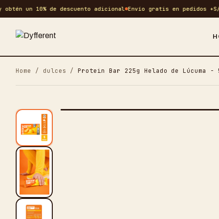
tén un 10% de descuento adicional
Envío gratis en pedidos +S/ 15
H
Home
/
dulces
/
Protein Bar 225g Helado de Lúcuma - 
-
25
%