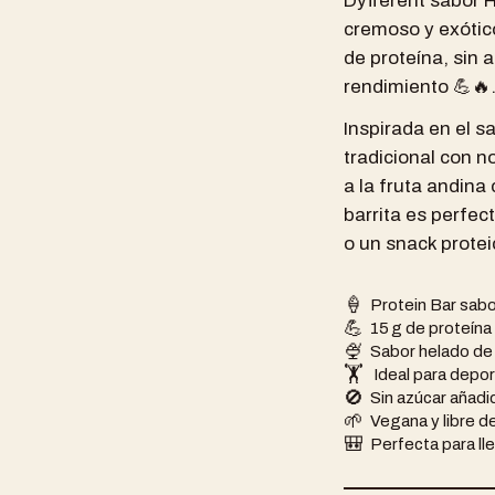
Dyfferent sabor H
cremoso y exótic
de proteína, sin 
rendimiento 💪🔥
Inspirada en el 
tradicional con n
a la fruta andina
barrita es perfe
o un snack protei
🍦
Protein Bar sabo
💪
15 g de proteína
🍨
Sabor helado de 
🏋
️ Ideal para depo
🚫
Sin azúcar añadi
🌱
Vegana y libre d
🎒
Perfecta para ll