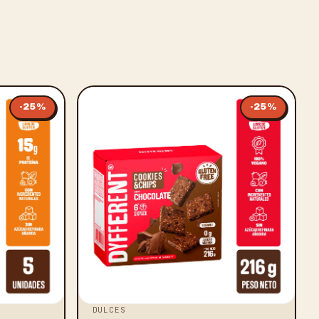
-
25
%
-
25
%
DULCES