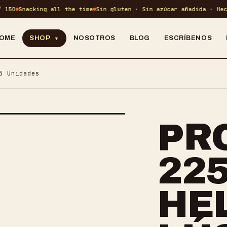
0
Snacking all the time
Sin gluten · Sin azúcar añadida · Hecho e
OME
SHOP
NOSOTROS
BLOG
ESCRÍBENOS
▼
12 SNACKS EN TOTAL
CRUNCH ·
5 Unidades
→
TODO EL MENÚ
SAL
PR
PROTEIN · BITES · COOKIES
CEREAL ·
→
22
DULCES
DES
HE