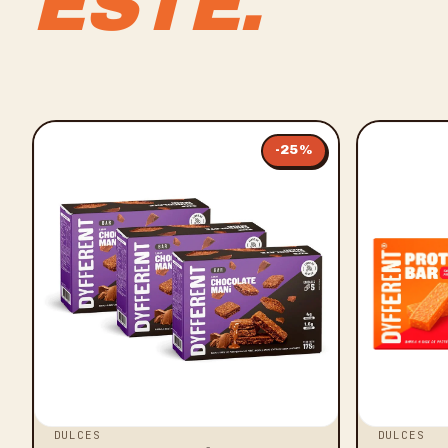
ESTE.
-
25
%
DULCES
DULCES