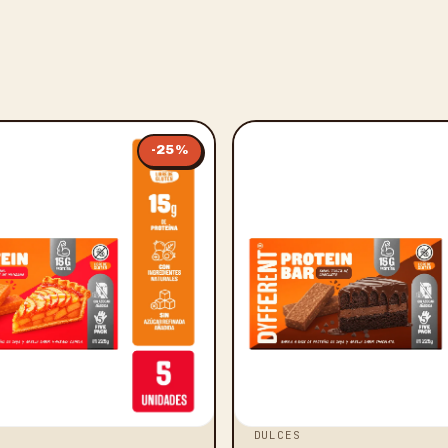
-
25
%
DULCES