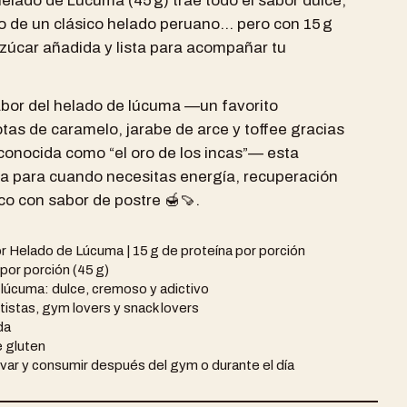
elado de Lúcuma (45 g) trae todo el sabor dulce,
o de un clásico helado peruano… pero con 15 g
azúcar añadida y lista para acompañar tu
.
sabor del helado de lúcuma —un favorito
otas de caramelo, jarabe de arce y toffee gracias
 conocida como “el oro de los incas”— esta
cta para cuando necesitas energía, recuperación
co con sabor de postre 🍯🍠.
r Helado de Lúcuma | 15 g de proteína por porción
 por porción (45 g)
lúcuma: dulce, cremoso y adictivo
rtistas, gym lovers y snack lovers
da
e gluten
evar y consumir después del gym o durante el día