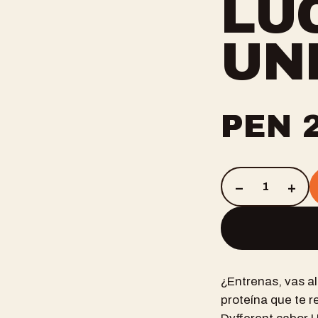
LÚ
UN
PEN
–
+
1
¿Entrenas, vas al
proteína que te r