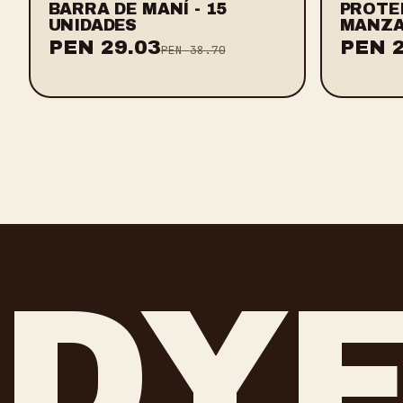
BARRA DE MANÍ - 15
PROTEI
UNIDADES
MANZA
PEN
29.03
PEN
PEN
38.70
DY