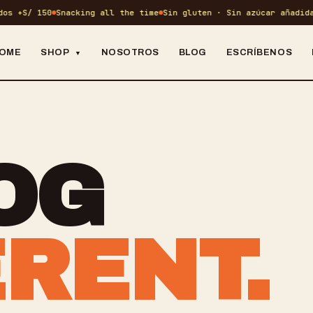
s +S/ 150
Snacking all the time
Sin gluten · Sin azúcar añadida ·
OME
SHOP
NOSOTROS
BLOG
ESCRÍBENOS
▼
12 SNACKS EN TOTAL
CRUNCH ·
→
TODO EL MENÚ
SAL
OG
PROTEIN · BITES · COOKIES
CEREAL ·
→
DULCES
DES
RENT.