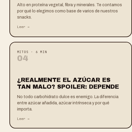
Alto en proteína vegetal, fibra y minerales. Te contamos
por qué lo elegimos como base de varios de nuestros
snacks.
Leer →
MITOS
·
6 MIN
0
4
¿REALMENTE EL AZÚCAR ES
TAN MALO? SPOILER: DEPENDE
No todo carbohidrato dulce es enemigo. La diferencia
entre azúcar añadida, azúcar intrínseca y por qué
importa.
Leer →