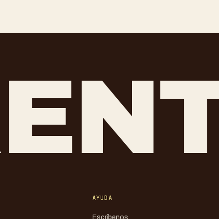
REN
AYUDA
Escríbenos