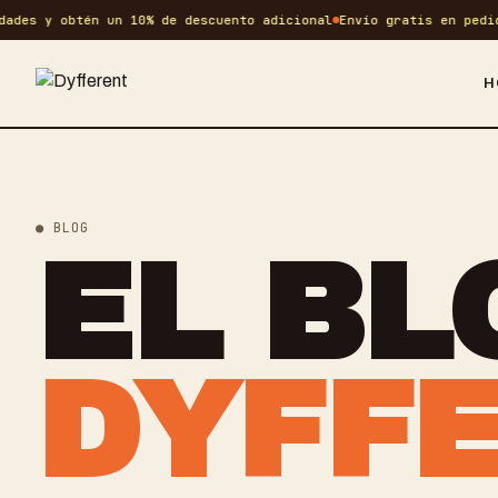
des y obtén un 10% de descuento adicional
Envío gratis en pedido
H
● BLOG
EL BL
DYFFE