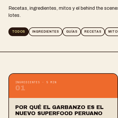
Recetas, ingredientes, mitos y el behind the scen
lotes.
TODOS
INGREDIENTES
GUÍAS
RECETAS
MITO
INGREDIENTES
·
5 MIN
0
1
POR QUÉ EL GARBANZO ES EL
NUEVO SUPERFOOD PERUANO