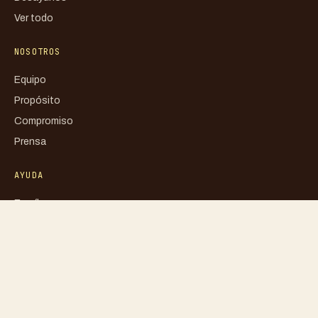
Ver todo
NOSOTROS
Equipo
Propósito
Compromiso
Prensa
AYUDA
Escríbenos
FAQ
Mi cuenta
Blog
Libro de reclamaciones
Política de privacidad