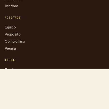
Ver todo
NOSOTROS
Equipo
Propósito
Compromiso
Prensa
AYUDA
Escríbenos
FAQ
Mi cuenta
Blog
Libro de reclamaciones
Política de privacidad