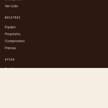
Ver todo
NOSOTROS
Equipo
Propósito
Compromiso
Prensa
AYUDA
Escríbenos
FAQ
Mi cuenta
Blog
Libro de reclamaciones
Política de privacidad