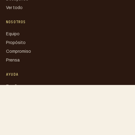
Ver todo
NOSOTROS
Equipo
Propósito
Compromiso
Prensa
AYUDA
Escríbenos
FAQ
Mi cuenta
Blog
Libro de reclamaciones
Política de privacidad