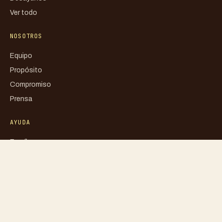
Ver todo
NOSOTROS
Equipo
Propósito
Compromiso
Prensa
AYUDA
Escríbenos
FAQ
Mi cuenta
Blog
Libro de reclamaciones
Política de privacidad