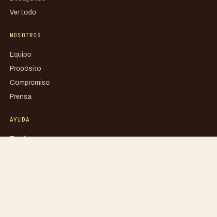
Ver todo
NOSOTROS
Equipo
Propósito
Compromiso
Prensa
AYUDA
Escríbenos
FAQ
Mi cuenta
Blog
Libro de reclamaciones
Política de privacidad