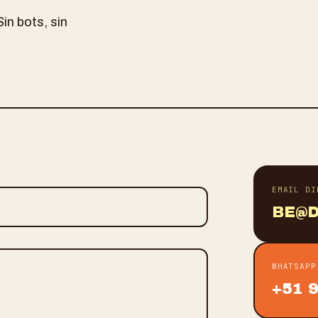
n bots, sin
*
EMAIL DI
BE@D
WHATSAPP
+51 