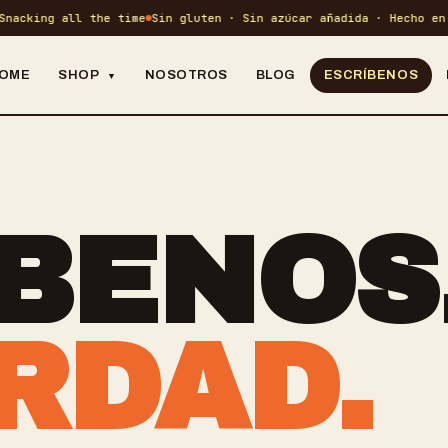
nacking all the time
Sin gluten · Sin azúcar añadida · Hecho en P
OME
SHOP
NOSOTROS
BLOG
ESCRÍBENOS
▼
12 SNACKS EN TOTAL
CRUNCH ·
→
TODO EL MENÚ
SAL
BENOS
PROTEIN · BITES · COOKIES
CEREAL ·
→
DULCES
DES
RDAD.