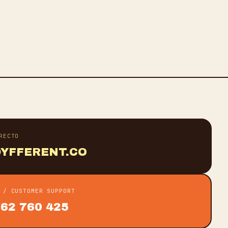
RECTO
YFFERENT.CO
 / CUSTOMER SUPPORT
962 760 425