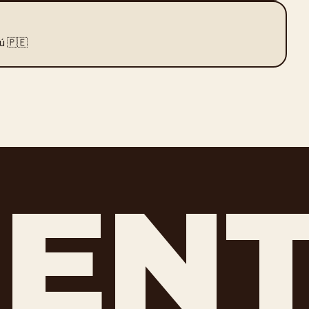
ú 🇵🇪
REN