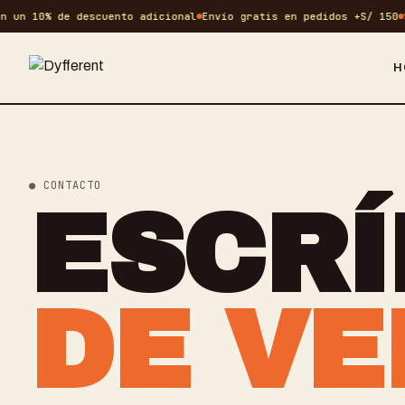
 un 10% de descuento adicional
Envío gratis en pedidos +S/ 150
S
H
● CONTACTO
ESCRÍ
DE VE